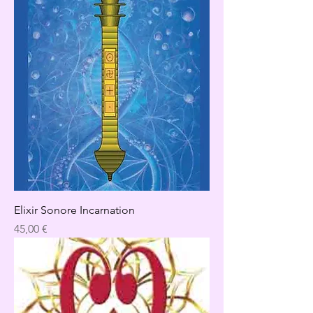
Elixir Sonore Incarnation
Precio
45,00 €