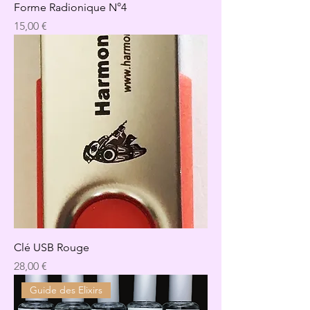
Forme Radionique N°4
Precio
15,00 €
Clé USB Rouge
Precio
28,00 €
Guide des Elixirs