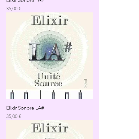
Elixir Sonore FA#
Precio
35,00 €
Elixir Sonore LA#
Precio
35,00 €