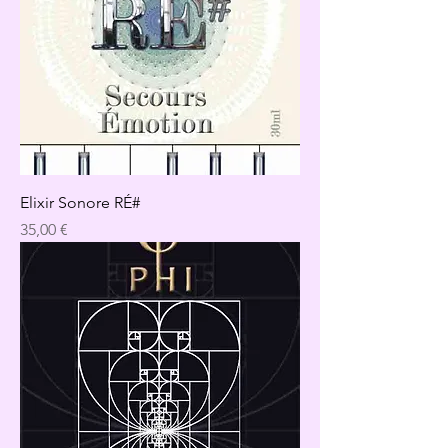
Elixir Sonore RÉ#
Precio
35,00 €