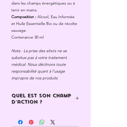
dans les champs énergétiques ou à
tenir en mains.
Composition :
Alcool, Eau Informée
et Huile Essentielle Bio ou de récolte
sauvage.
Contenance 30 ml
Nota : La prise des elixirs ne se
subsitue pas à votre traitement
médical. Nous déclinons toute
responsabilité quant à l'usage
impropre de nos produits
Quel est son champ
d'action ?
La Synergie
RÉ-LA
correspond à l'axe
du masculin qui associe la clef de
création de l'action.