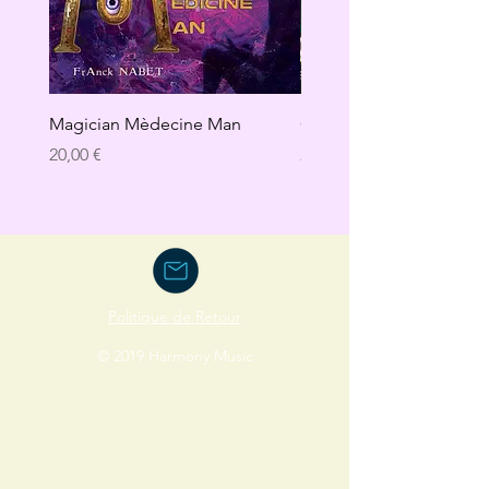
Magician Mèdecine Man
GAÏA
Precio
Precio
20,00 €
20,00 €
Politique de Retour
© 2019 Harmony Music