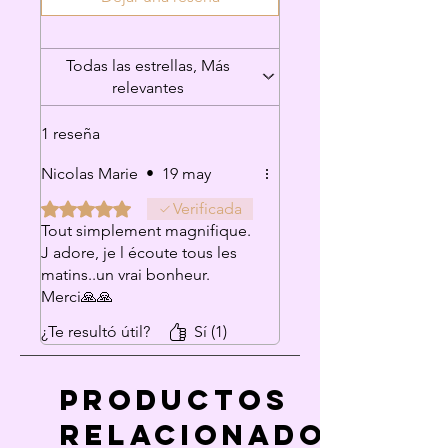
Todas las estrellas, Más
relevantes
1 reseña
Nicolas Marie
•
19 may
Obtuvo 5 de 5 estrellas.
Verificada
Tout simplement magnifique.
J adore, je l écoute tous les
matins..un vrai bonheur.
Merci🙏🙏
¿Te resultó útil?
Sí (1)
Productos
relacionados