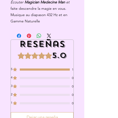
Écouter
Magician Medecine Man
et
faite descendre la magie en vous.
Musique au diapason 432 Hz et en
Gamme Naturelle
Reseñas
5.0
Obtuvo 5 de 5 estrellas.
5
1
4
0
3
0
2
0
1
0
Dejar una reseña