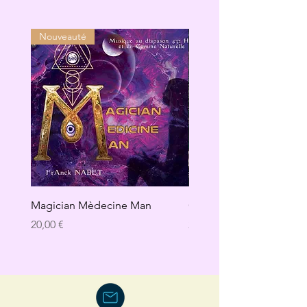
Nouveauté
Magician Mèdecine Man
GAÏA
Precio
Precio
20,00 €
20,00 €